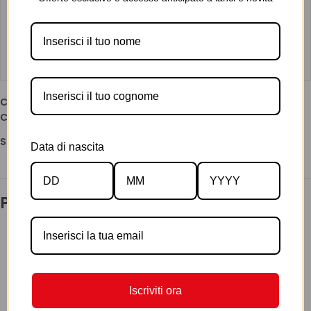
Alghe Marine, Fiori Bianchi, Pepe
Fondo
Legno di Cedro, Legni Marini, Accordi
Ambrati
COD:
8220
Categoria:
Fragranze
Share:
Data di nascita
Prodotti correlati
Iscriviti ora