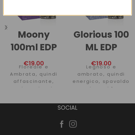
Moony
Glorious 100
100ml EDP
ML EDP
€
19.00
€
19.00
Floreale e
Legnoso e
Ambrata, quindi
ambrato, quindi
affascinante,
energico, spavaldo
cosmica e iconica,
e impavido,
soprattutto,
soprattutto,
onirica.
vigoroso.
SOCIAL
Con le sue note di
Con le sue note di
testa luminose al
testa marine e
gelsomino sambac,
agrumate, con il
con il suo cuore di
suo cuore al mirto,